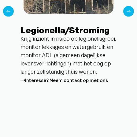
Legionella/Stroming
Krijg inzicht in risico op legionellagroei,
O
monitor lekkages en watergebruik en
o
monitor ADL (algemeen dagelijkse
s
levensverrichtingen) met het oog op
h
langer zelfstandig thuis wonen.
a
t
Interesse? Neem contact op met ons
O